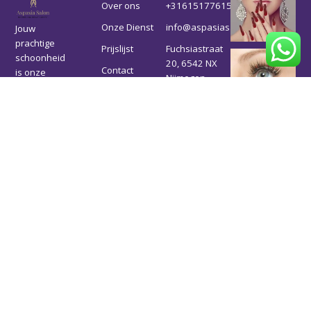
Over ons
+31615177615
Onze Dienst
info@aspasiasalon.nl
Jouw
prachtige
Prijslijst
Fuchsiastraat
schoonheid
20, 6542 NX
Contact
is onze
Nijmegen
belangrijkste
missie en we
werken hard
om deze te
behouden en
te
versterken.