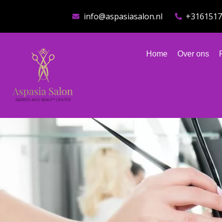
Ga
info@aspasiasalon.nl
+316151
naar
de
inhoud
Home
Over ons