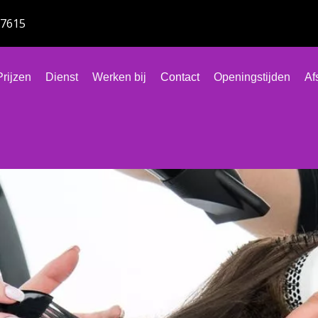
77615
Prijzen
Dienst
Werken bij
Contact
Openingstijden
Af