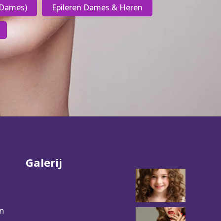
(Dames)
Epileren Dames & Heren
Galerij
n