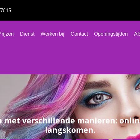
77615
Prijzen
Dienst
Werken bij
Contact
Openingstijden
Af
met verschillende manieren: onlin
langskomen.