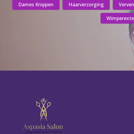
Dames Knippen
Haarverzorging
Verve
Wimperexte